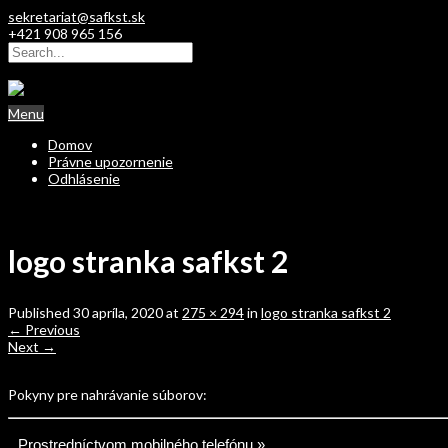
sekretariat@safkst.sk
+421 908 965 156
Menu
Domov
Právne upozornenie
Odhlásenie
logo stranka safkst 2
Published
30 apríla, 2020
at
275 × 294
in
logo stranka safkst 2
←
Previous
Next
→
Pokyny pre nahrávanie súborov:
Prostredníctvom mobilného telefónu »