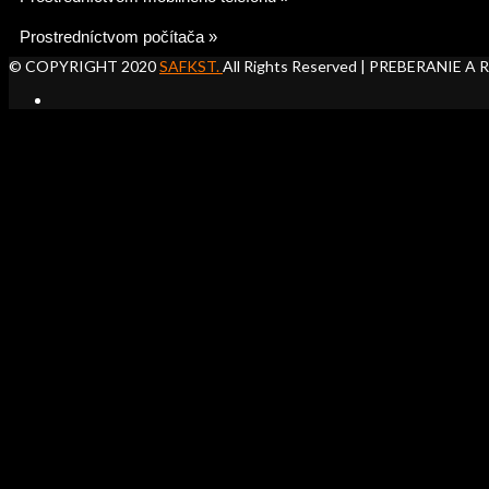
Prostredníctvom počítača »
Vypíšte prosím všetky povinné údaje do príslušných polí. Štartov
© COPYRIGHT 2020
SAFKST.
All Rights Reserved | PREBERA
Vypíšte prosím všetky povinné údaje do príslušných polí. Štartov
Následne po vyplnení povinných polí vyberte kategóriu v rozk
fotografií prislúchajúcich k súťažnej kategórii podľa pokynov v pra
vyberiete fotografiu vyhotovenú pre súťaž, podržaním prstu na fotog
Vytvorte si v počítači jeden adresár do ktorého umiestnite fot
fotografií na tlačidlo vybrať sa vykoná nahrávanie fotografií automati
rozklikávacom menu pre správne zaradenie Vašich fotografií a vid
vybriete cez klávesu "ctrl"). Kliknutím na tlačidlo OK sa vykoná nahr
Informácia o úspešnom nahraní fotografií a videozáznamu sa zobr
Informácia o úspešnom nahraní fotografií sa zobrazí pod položko