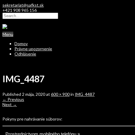
sekretariat@safkst.sk
+421 908 965 156
Menu
Domov
Právne upozornenie
Odhlásenie
IMG_4487
Published
2 mája, 2020
at
600 × 900
in
IMG_4487
←
Previous
Next
→
Pokyny pre nahrávanie súborov:
Prostredníctvom mobilného telefónu »